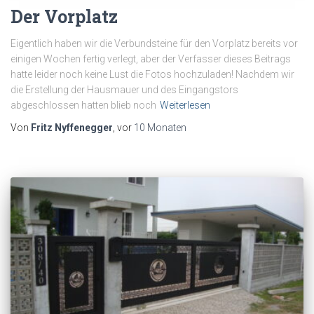
Der Vorplatz
Eigentlich haben wir die Verbundsteine für den Vorplatz bereits vor
einigen Wochen fertig verlegt, aber der Verfasser dieses Beitrags
hatte leider noch keine Lust die Fotos hochzuladen! Nachdem wir
die Erstellung der Hausmauer und des Eingangstors
abgeschlossen hatten blieb noch
Weiterlesen
Von
Fritz Nyffenegger
, vor
10 Monaten