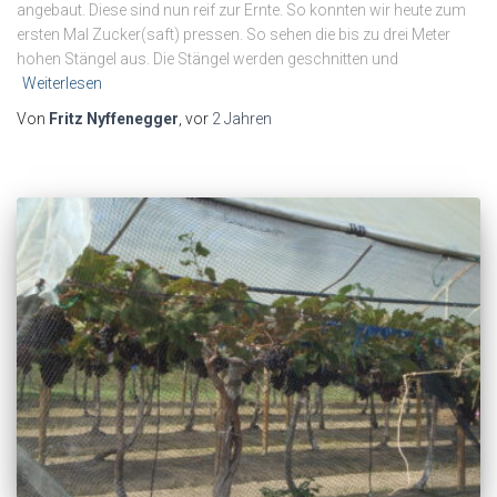
angebaut. Diese sind nun reif zur Ernte. So konnten wir heute zum
ersten Mal Zucker(saft) pressen. So sehen die bis zu drei Meter
hohen Stängel aus. Die Stängel werden geschnitten und
Weiterlesen
Von
Fritz Nyffenegger
, vor
2 Jahren