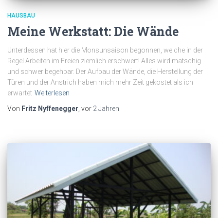
HAUSBAU
Meine Werkstatt: Die Wände
Unterdessen hat hier die Monsunsaison begonnen, welche in der
Regel Arbeiten im Freien ziemlich erschwert! Alles wird matschig
und schwer begehbar. Der Aufbau der Wände, die Herstellung der
Türen und der Anstrich haben mich mehr Zeit gekostet als ich
erwartet
Weiterlesen
Von
Fritz Nyffenegger
, vor
2 Jahren