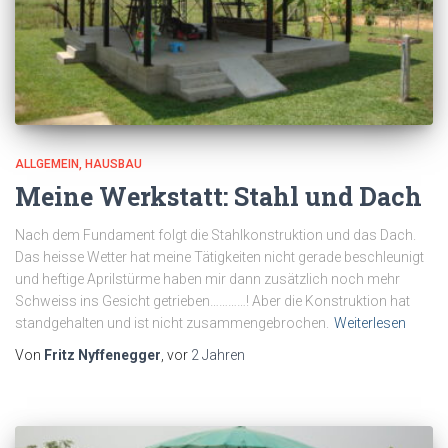
ALLGEMEIN
HAUSBAU
Meine Werkstatt: Stahl und Dach
Nach dem Fundament folgt die Stahlkonstruktion und das Dach.
Das heisse Wetter hat meine Tätigkeiten nicht gerade beschleunigt
und heftige Aprilstürme haben mir dann zusätzlich noch mehr
Schweiss ins Gesicht getrieben…………! Aber die Konstruktion hat
standgehalten und ist nicht zusammengebrochen.
Weiterlesen
Von
Fritz Nyffenegger
, vor
2 Jahren