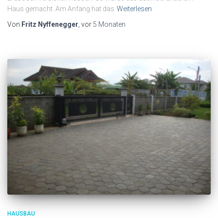
Haus gemacht. Am Anfang hat das
Weiterlesen
Von
Fritz Nyffenegger
, vor
5 Monaten
HAUSBAU