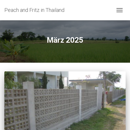
Peach and Fritz in Thailand
NAVIG
UMSC
März 2025