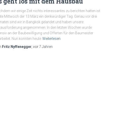
s geht los mit dem Hausbau
hdem wir einige Zeit nichts interessantes zu berichten hatten ist
te Mittwoch der 13 März ein denkwürdiger Tag. Genau vor drei
aten sind wir in Bangkok gelandet und haben unsere
ausforderung angenommen. In den letzten Wochen wurde
ensiv an der Baubewilligung und Offerten für den Baumeister
rbeitet. Nun konnten heute
Weiterlesen
n
Fritz Nyffenegger
, vor
7 Jahren