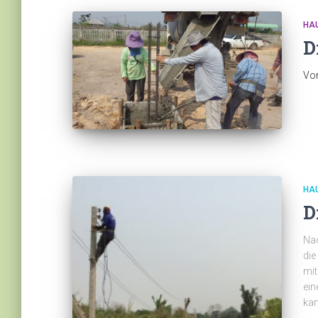
HA
D
Vo
HA
D
Nac
die
mit
ein
kan