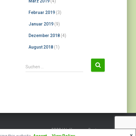
März 2019
(4)
Februar 2019
(3)
Januar 2019
(9)
Dezember 2018
(4)
August 2018
(1)
S
Suchen …
u
c
h
e
n
n
a
c
h
2023 |
Nyffenegger Systems
: