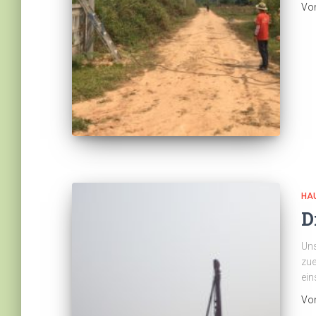
Vo
HA
D
Uns
zue
ein
Vo