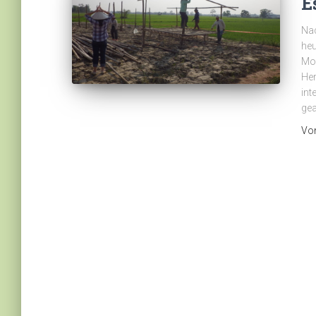
E
Nac
heu
Mon
Her
int
gea
Vo