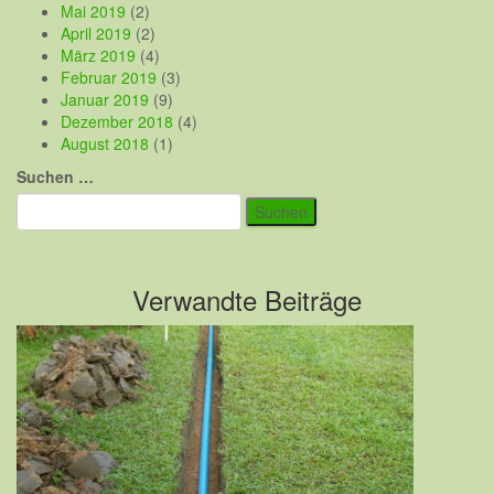
Mai 2019
(2)
April 2019
(2)
März 2019
(4)
Februar 2019
(3)
Januar 2019
(9)
Dezember 2018
(4)
August 2018
(1)
Suchen
Suchen …
nach:
Verwandte Beiträge