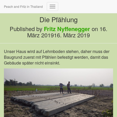
Peach and Fritz in Thailand
Navigation
umschalten
Die Pfählung
Published by
Fritz Nyffenegger
on
16.
März 2019
16. März 2019
Unser Haus wird auf Lehmboden stehen, daher muss der
Baugrund zuerst mit Pfählen befestigt werden, damit das
Gebäude später nicht einsinkt.