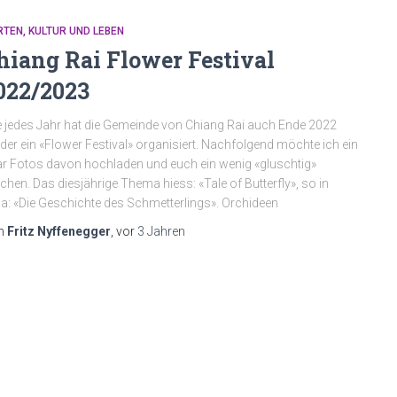
RTEN
KULTUR UND LEBEN
hiang Rai Flower Festival
022/2023
 jedes Jahr hat die Gemeinde von Chiang Rai auch Ende 2022
der ein «Flower Festival» organisiert. Nachfolgend möchte ich ein
r Fotos davon hochladen und euch ein wenig «gluschtig»
hen. Das diesjährige Thema hiess: «Tale of Butterfly», so in
a: «Die Geschichte des Schmetterlings». Orchideen
n
Fritz Nyffenegger
, vor
3 Jahren