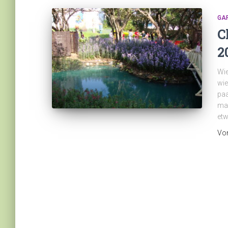
GA
C
2
Wie
wie
paa
mac
etw
Vo