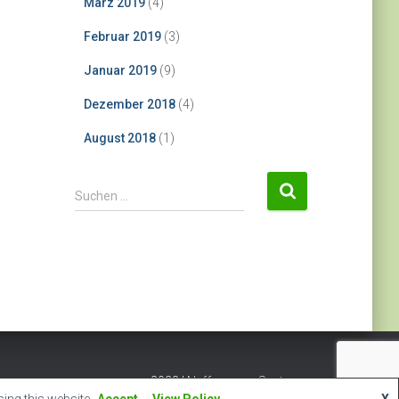
März 2019
(4)
Februar 2019
(3)
Januar 2019
(9)
Dezember 2018
(4)
August 2018
(1)
S
Suchen …
u
c
h
e
n
n
a
c
h
2023 |
Nyffenegger Systems
: