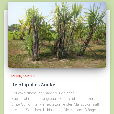
ESSEN
GARTEN
Jetzt gibt es Zucker
Vor etwa einem Jahr haben wir ein paar
Zuckerrohrstängel angebaut. Diese sind nun reif zur
Ernte. So konnten wir heute zum ersten Mal Zucker(saft)
pressen. So sehen die bis zu drei Meter hohen Stängel