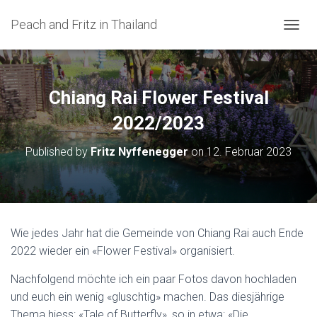
Peach and Fritz in Thailand
N
A
V
I
G
Chiang Rai Flower Festival
A
T
2022/2023
I
O
Published by
Fritz Nyffenegger
on
12. Februar 2023
N
U
M
S
C
H
Wie jedes Jahr hat die Gemeinde von Chiang Rai auch Ende
A
2022 wieder ein «Flower Festival» organisiert.
L
T
Nachfolgend möchte ich ein paar Fotos davon hochladen
E
N
und euch ein wenig «gluschtig» machen. Das diesjährige
Thema hiess: «Tale of Butterfly», so in etwa: «Die