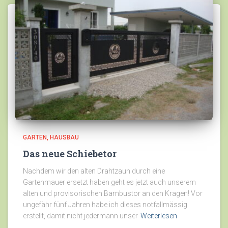
GARTEN
HAUSBAU
Das neue Schiebetor
Nachdem wir den alten Drahtzaun durch eine
Gartenmauer ersetzt haben geht es jetzt auch unserem
alten und provisorischen Bambustor an den Kragen! Vor
ungefähr fünf Jahren habe ich dieses notfallmässig
erstellt, damit nicht jedermann unser
Weiterlesen