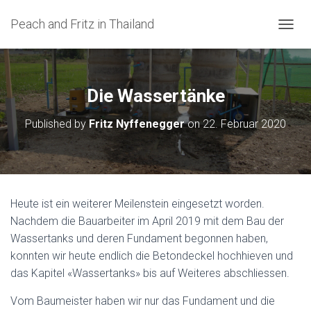
Peach and Fritz in Thailand
N
A
V
I
G
Die Wassertänke
A
T
Published by
Fritz Nyffenegger
on
22. Februar 2020
I
O
N
U
M
S
Heute ist ein weiterer Meilenstein eingesetzt worden.
C
Nachdem die Bauarbeiter im April 2019 mit dem Bau der
H
A
Wassertanks und deren Fundament begonnen haben,
L
konnten wir heute endlich die Betondeckel hochhieven und
T
das Kapitel «Wassertanks» bis auf Weiteres abschliessen.
E
N
Vom Baumeister haben wir nur das Fundament und die