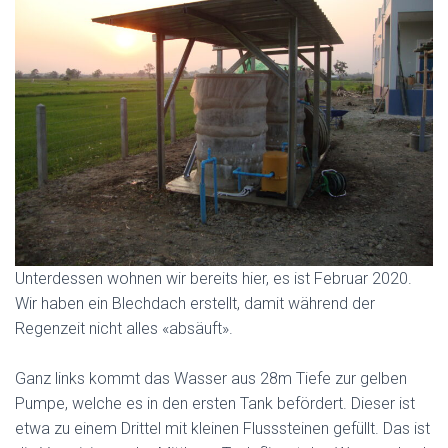
Unterdessen wohnen wir bereits hier, es ist Februar 2020.
Wir haben ein Blechdach erstellt, damit während der
Regenzeit nicht alles «absäuft».
Ganz links kommt das Wasser aus 28m Tiefe zur gelben
Pumpe, welche es in den ersten Tank befördert. Dieser ist
etwa zu einem Drittel mit kleinen Flusssteinen gefüllt. Das ist