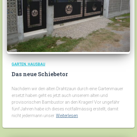
GARTEN
HAUSBAU
Das neue Schiebetor
Nachdem wir den alten Drahtzaun durch eine Gartenmauer
ersetzt haben geht es jetzt auch unserem alten und
provisorischen Bambustor an den Kragen! Vor ungefähr
fünf Jahren habe ich dieses notfallmässig erstellt, damit
nicht jedermann unser
Weiterlesen