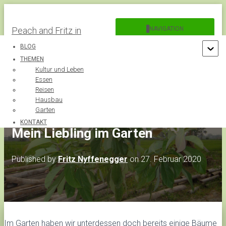
Peach and Fritz in
NAVIGATION
UMSCHALTEN
Thailand
BLOG
THEMEN
Kultur und Leben
Essen
Reisen
Hausbau
Garten
KONTAKT
Mein Liebling im Garten
Published by
Fritz Nyffenegger
on
27. Februar 2020
Im Garten haben wir unterdessen doch bereits einige Bäume