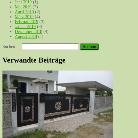
Juni 2019
(1)
Mai 2019
(2)
April 2019
(2)
März 2019
(4)
Februar 2019
(3)
Januar 2019
(9)
Dezember 2018
(4)
August 2018
(1)
Suchen
Suchen …
nach:
Verwandte Beiträge