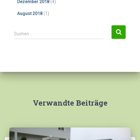
Dezember 2018
(4)
August 2018
(1)
S
Suchen …
u
c
h
e
n
n
a
c
h
:
Verwandte Beiträge