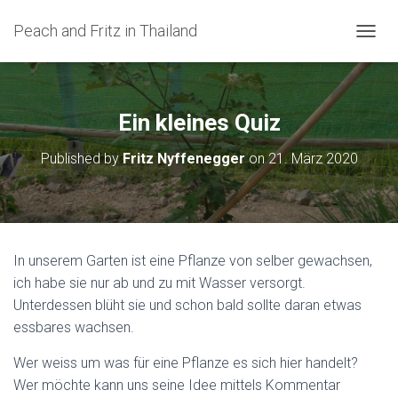
Peach and Fritz in Thailand
N
A
V
I
G
Ein kleines Quiz
A
T
Published by
Fritz Nyffenegger
on
21. März 2020
I
O
N
U
M
S
In unserem Garten ist eine Pflanze von selber gewachsen,
C
ich habe sie nur ab und zu mit Wasser versorgt.
H
A
Unterdessen blüht sie und schon bald sollte daran etwas
L
essbares wachsen.
T
E
Wer weiss um was für eine Pflanze es sich hier handelt?
N
Wer möchte kann uns seine Idee mittels Kommentar