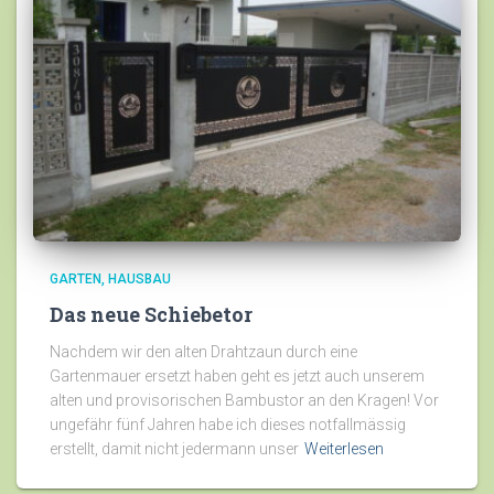
GARTEN
HAUSBAU
Das neue Schiebetor
Nachdem wir den alten Drahtzaun durch eine
Gartenmauer ersetzt haben geht es jetzt auch unserem
alten und provisorischen Bambustor an den Kragen! Vor
ungefähr fünf Jahren habe ich dieses notfallmässig
erstellt, damit nicht jedermann unser
Weiterlesen