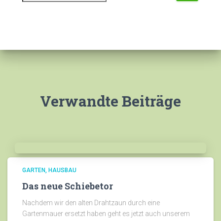
c
h
e
n
n
a
c
h
Verwandte Beiträge
:
GARTEN
HAUSBAU
Das neue Schiebetor
Nachdem wir den alten Drahtzaun durch eine
Gartenmauer ersetzt haben geht es jetzt auch unserem