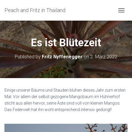
Peach and Fritz in Thailand
N
A
V
I
G
Es ist Blütezeit
A
T
I
Published by
Fritz Nyffenegger
on
2. März 2022
O
N
U
M
S
C
Einige unserer Bäume und Stauden blühen dieses Jahr zum ersten
H
Mal. Vor allem der selbst gezogene Mangobaum im Hühnerhof
A
sticht aus allen hervor, seine Äste sind voll von kleinen Mangos.
L
Das Federvieh hat ihn wohl entsprechend intensiv gedüngt!
T
E
N