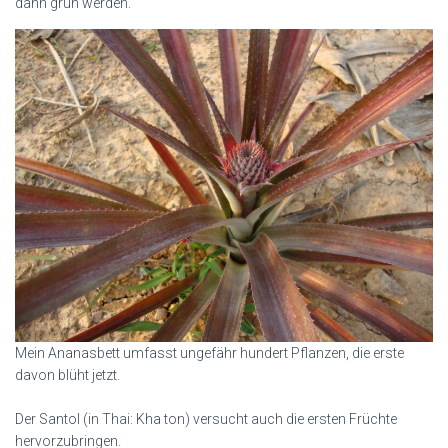
dann grün werden.
Mein Ananasbett umfasst ungefähr hundert Pflanzen, die erste
davon blüht jetzt.
Der Santol (in Thai: Kha ton) versucht auch die ersten Früchte
hervorzubringen.