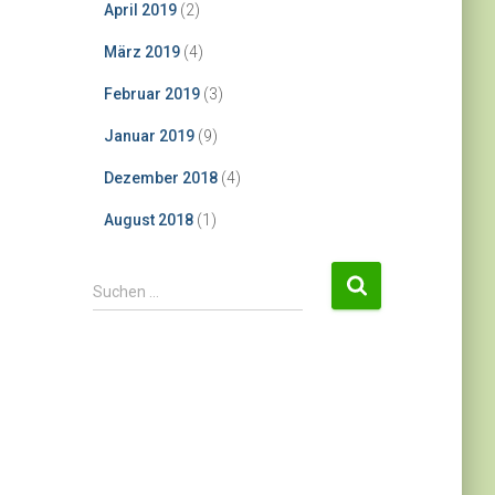
April 2019
(2)
März 2019
(4)
Februar 2019
(3)
Januar 2019
(9)
Dezember 2018
(4)
August 2018
(1)
S
Suchen …
u
c
h
e
n
n
a
c