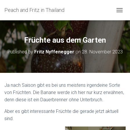
Peach and Fritz in Thailand
N
A
V
I
G
Früchte aus dem Garten
A
T
Published by
Fritz Nyffenegger
on
28. November 2023
I
O
N
U
M
S
Ja nach Saison gibt es bei uns meistens irgendeine Sorte
C
von Früchten. Die Banane werde ich hier nur kurz erwähnen,
H
A
denn diese ist ein Dauerbrenner ohne Unterbruch.
L
T
Aber es gibt interessante Früchte die gerade jetzt aktuell
E
sind.
N