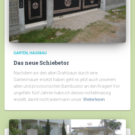
GARTEN
HAUSBAU
Das neue Schiebetor
Nachdem wir den alten Drahtzaun durch eine
Gartenmauer ersetzt haben geht es jetzt auch unserem
alten und provisorischen Bambustor an den Kragen! Vor
ungefähr fünf Jahren habe ich dieses notfallmässig
erstellt, damit nicht jedermann unser
Weiterlesen