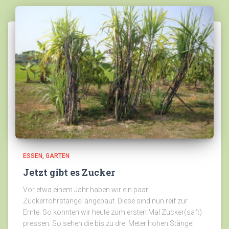
ESSEN
GARTEN
Jetzt gibt es Zucker
Vor etwa einem Jahr haben wir ein paar
Zuckerrohrstängel angebaut. Diese sind nun reif zur
Ernte. So konnten wir heute zum ersten Mal Zucker(saft)
pressen. So sehen die bis zu drei Meter hohen Stängel