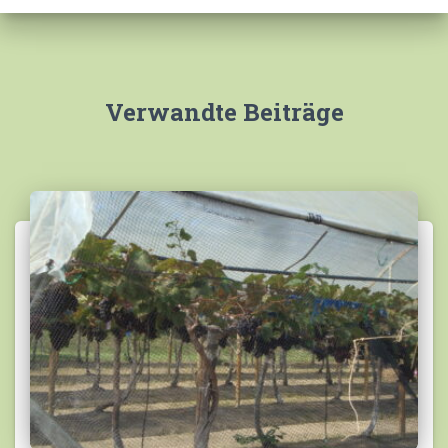
n
a
c
h
:
Verwandte Beiträge