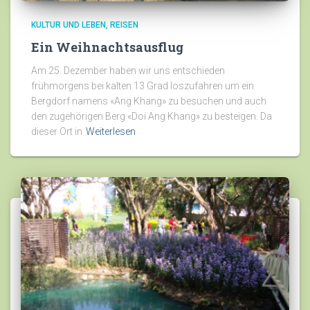
KULTUR UND LEBEN
REISEN
Ein Weihnachtsausflug
Am 25. Dezember haben wir uns entschieden
frühmorgens bei kalten 13 Grad loszufahren um ein
Bergdorf namens «Ang Khang» zu besuchen und auch
den zugehörigen Berg «Doi Ang Khang» zu besteigen. Da
dieser Ort in
Weiterlesen