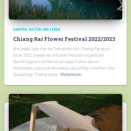
GARTEN
KULTUR UND LEBEN
Chiang Rai Flower Festival 2022/2023
Wie jedes Jahr hat die Gemeinde von Chiang Rai auch
Ende 2022 wieder ein «Flower Festival» organisiert.
Nachfolgend möchte ich ein paar Fotos davon
hochladen und euch ein wenig «gluschtig» machen. Das
diesjährige Thema hiess:
Weiterlesen