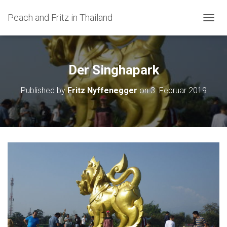
Peach and Fritz in Thailand
N
A
V
I
G
Der Singhapark
A
T
Published by
Fritz Nyffenegger
on
3. Februar 2019
I
O
N
U
M
S
C
H
A
L
T
E
N