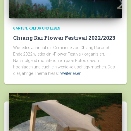
GARTEN
KULTUR UND LEBEN
Chiang Rai Flower Festival 2022/2023
Wie jedes Jahr hat die Gemeinde von Chiang Rai auch
Ende 2022 wieder ein «Flower Festival» organisiert.
Nachfolgend möchte ich ein paar Fotos davon
hochladen und euch ein wenig «gluschtig» machen. Das
diesjährige Thema hiess:
Weiterlesen