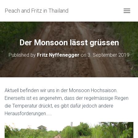
Peach and Fritz in Thailand
N
A
V
I
G
Der Monsoon lässt grüssen
A
T
Published by
Fritz Nyffenegger
on
3. September 2019
I
O
N
U
M
S
Aktuell befinden wir uns in der Monsoon Hochsaison.
C
Einerseits ist es angenehm, dass der regelmässige Regen
H
A
die Temperatur drückt, es gibt dafür jedoch andere
L
Herausforderungen……
T
E
N