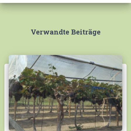
n
a
c
h
:
Verwandte Beiträge