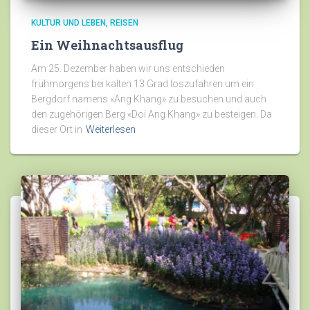
KULTUR UND LEBEN
REISEN
Ein Weihnachtsausflug
Am 25. Dezember haben wir uns entschieden
frühmorgens bei kalten 13 Grad loszufahren um ein
Bergdorf namens «Ang Khang» zu besuchen und auch
den zugehörigen Berg «Doi Ang Khang» zu besteigen. Da
dieser Ort in
Weiterlesen