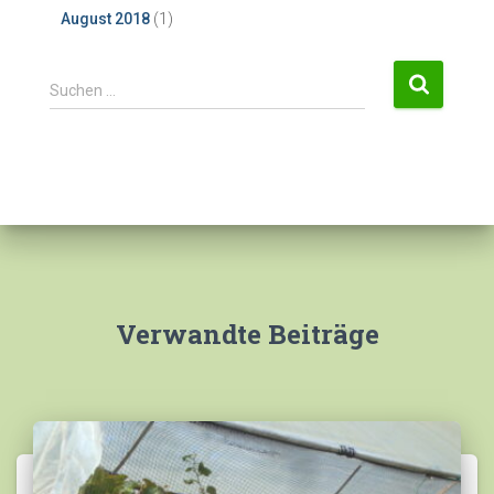
August 2018
(1)
S
Suchen …
u
c
h
e
n
n
a
c
h
:
Verwandte Beiträge