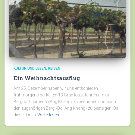
KULTUR UND LEBEN
REISEN
Ein Weihnachtsausflug
Am 25. Dezember haben wir uns entschieden
frühmorgens bei kalten 13 Grad loszufahren um ein
Bergdorf namens «Ang Khang» zu besuchen und auch
den zugehörigen Berg «Doi Ang Khang» zu besteigen. Da
dieser Ort in
Weiterlesen