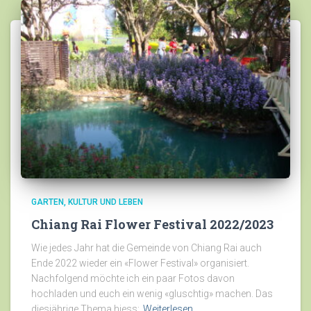
GARTEN
KULTUR UND LEBEN
Chiang Rai Flower Festival 2022/2023
Wie jedes Jahr hat die Gemeinde von Chiang Rai auch
Ende 2022 wieder ein «Flower Festival» organisiert.
Nachfolgend möchte ich ein paar Fotos davon
hochladen und euch ein wenig «gluschtig» machen. Das
diesjährige Thema hiess:
Weiterlesen